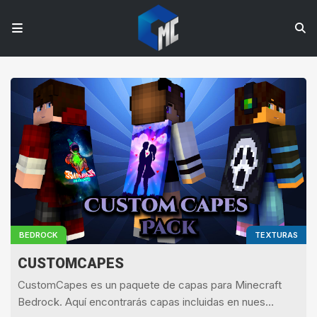
BEDROCK
TEXTURAS
CUSTOMCAPES
CustomCapes es un paquete de capas para Minecraft
Bedrock. Aquí encontrarás capas incluidas en nues…