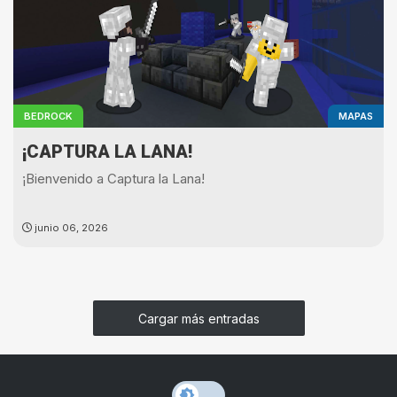
BEDROCK
MAPAS
¡CAPTURA LA LANA!
¡Bienvenido a Captura la Lana!
Un minijuego por equipos donde cada lado cuenta con
junio 06, 2026
una base que…
Cargar más entradas