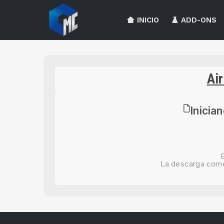
INICIO
ADD-ONS
Air
Inicia
E
La descarga com