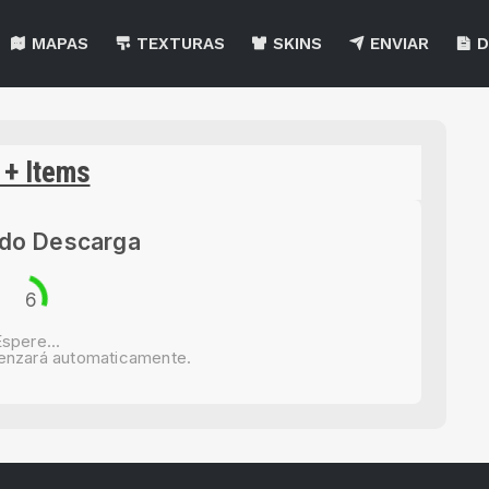
MAPAS
TEXTURAS
SKINS
ENVIAR
D
 + Items
ndo Descarga
6
spere...
enzará automaticamente.