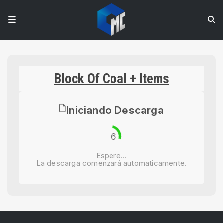
Block Of Coal + Items
Iniciando Descarga
6
Espere...
La descarga comenzará automaticamente.