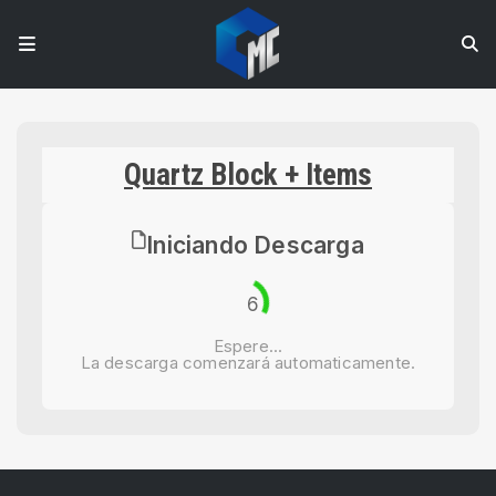
Quartz Block + Items
Iniciando Descarga
6
Espere...
La descarga comenzará automaticamente.