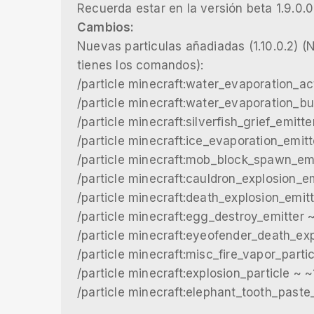
Recuerda estar en la versión beta 1.9.0.
Cambios:
Nuevas particulas añadiadas (1.10.0.2) 
tienes los comandos):
/particle minecraft:water_evaporation_ac
/particle minecraft:water_evaporation_bu
/particle minecraft:silverfish_grief_emitte
/particle minecraft:ice_evaporation_emitt
/particle minecraft:mob_block_spawn_emi
/particle minecraft:cauldron_explosion_em
/particle minecraft:death_explosion_emitt
/particle minecraft:egg_destroy_emitter 
/particle minecraft:eyeofender_death_exp
/particle minecraft:misc_fire_vapor_partic
/particle minecraft:explosion_particle ~ ~
/particle minecraft:elephant_tooth_paste