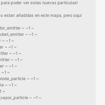
0 para poder ver estas nuevas particulas!
(No estan añadidas en este mapa, pero aqui
tor_emitter ~ ~1 ~
cket_emitter ~ ~1 ~
r ~ ~1 ~
er ~ ~1 ~
tter ~ ~1 ~
itter ~ ~1 ~
er ~ ~1 ~
~ ~1 ~
lode_particle ~ ~1 ~
le ~ ~1 ~
1 ~
_vapor_particle ~ ~1 ~