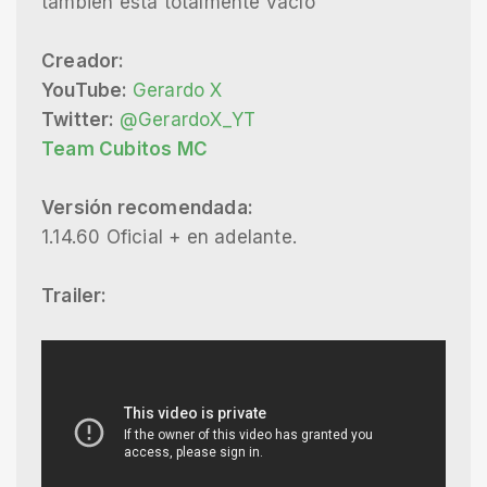
también está totalmente vacío
Creador:
YouTube:
Gerardo X
Twitter:
@GerardoX_YT
Team Cubitos MC
Versión recomendada:
1.14.60 Oficial + en adelante.
Trailer: