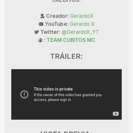
Creador:
GerardoX
YouTube:
Gerardo X
Twitter:
@GerardoX_YT
:
TEAM CUBITOS MC
TRÁILER: