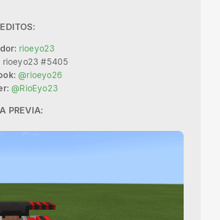
EDITOS:
dor:
rioeyo23
:
rioeyo23 #5405
ook:
@rioeyo26
er:
@RioEyo23
A PREVIA: