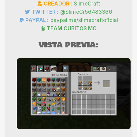
CREADOR :
SlimeCraft
TWITTER :
@SlimeCr56483366
PAYPAL :
paypal.me/slimecraftoficial
TEAM CUBITOS MC
VISTA PREVIA: