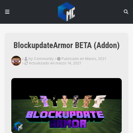
BlockupdateArmor BETA (Addon)
by Community
Publicado en Marzo, 2021
Actualizado en
marzo 14, 2021