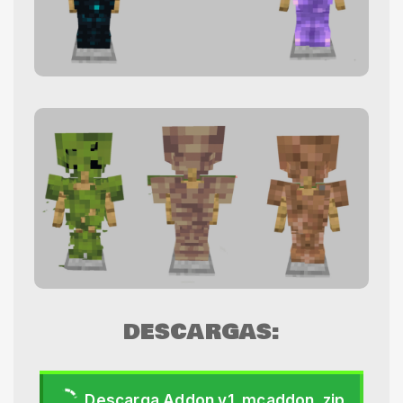
DESCARGAS:
Descarga Addon v1 .mcaddon .zip