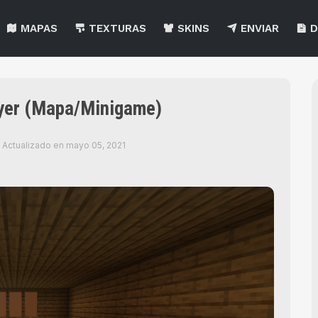
MAPAS
TEXTURAS
SKINS
ENVIAR
D
yer (Mapa/Minigame)
Actualizado en
mayo 05, 2021