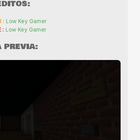
DITOS:
 :
Low Key Gamer
 :
Low Key Gamer
A PREVIA: