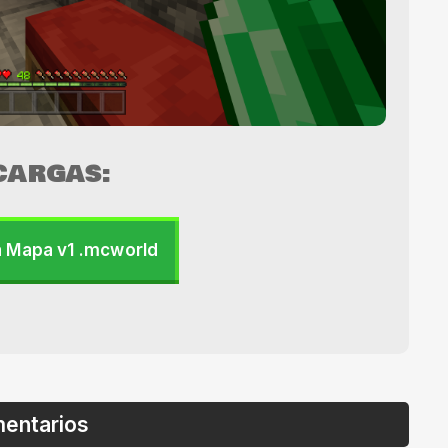
CARGAS:
 Mapa v1 .mcworld
entarios