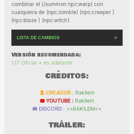
combinar el (/summon npc:warp) con
cualquiera de (npc:zombie) (npc:creeper )
(npc:blaze ) (npc:witch)
LISTA DE CAMBIOS
CAMBIOS V2:
Versión recomendada:
(1) Solo Se Agregaron 2 Nuevos NPC y 2
1.17 Oficial + en adelante.
Nuevos Warp Para Un Total De 6
(2) De Igual Manera Se Modifico El Tamaño De
CRÉDITOS:
Los NPC A Una Escala De 1.5
(3) Se Cambio El Nombre De Los Warp A Hora
Son
CREADOR :
Rakilem
/summon npc:warp_1
YOUTUBE :
Rakilem
/summon npc:warp_2
/summon npc:warp_3
DISCORD :
>>RAKILEM<<
/summon npc:warp_4
/summon npc:warp_5
TRÁILER:
/summon npc:warp_6
(4) Los Nuevos NPC Son