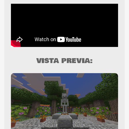
/summon npc:zombie
/summon npc:creeper
/summon npc:blaze
/summon npc:witch
/summon npc:skeleton
/summon npc:strayt
VISTA PREVIA: