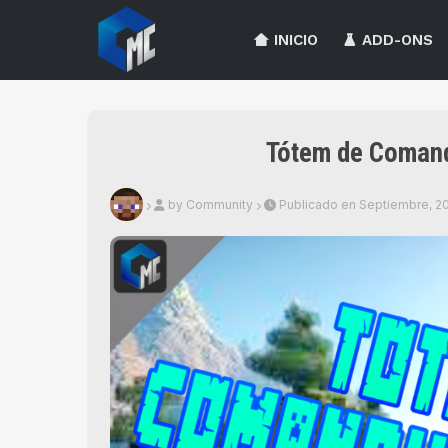
INICIO
ADD-ONS
Tótem de Comand
by Community
Publicado en Septiembre, 2