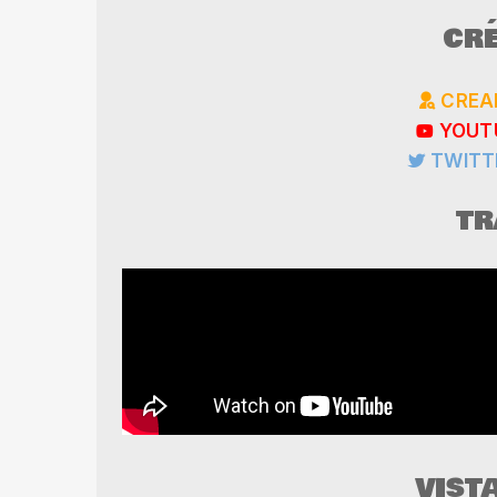
CRÉ
CREAD
YOUTU
TWITTE
TR
VIST