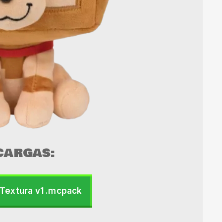
CARGAS:
Textura v1 .mcpack