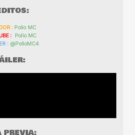
DITOS:
OR :
Pollo MC
BE :
Pollo MC
R :
@PolloMC4
ÁILER:
A PREVIA: