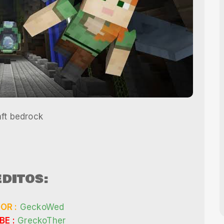
aft bedrock
DITOS:
OR :
GeckoWed
E :
GreckoTher