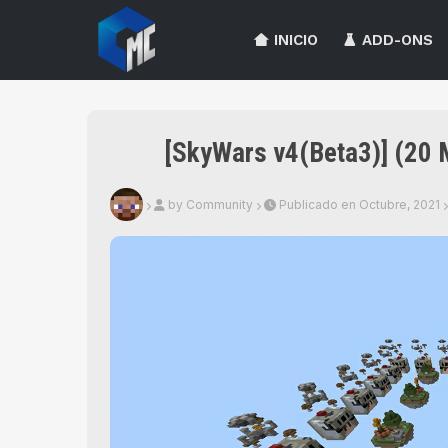
INICIO
ADD-ONS
[SkyWars v4(Beta3)] (20
by Community
Publicado en Octubre, 2021