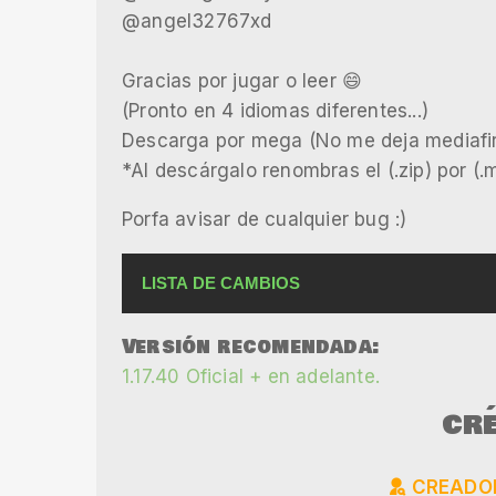
@angel32767xd
Gracias por jugar o leer 😄
(Pronto en 4 idiomas diferentes...)
Descarga por mega (No me deja mediafir
*Al descárgalo renombras el (.zip) por (.
Porfa avisar de cualquier bug :)
LISTA DE CAMBIOS
CAMBIOS V4 (BETA 2):
Versión recomendada:
-Implementaciones :
1.17.40 Oficial + en adelante.
🔮Nerfs :Kit : Donbabidi
Kit : ANGELOSO YT
CRÉ
Kit : Jorgito
Cofres: Comunes/Normales
💠Buff :
Kit : gameza_src
CREADOR