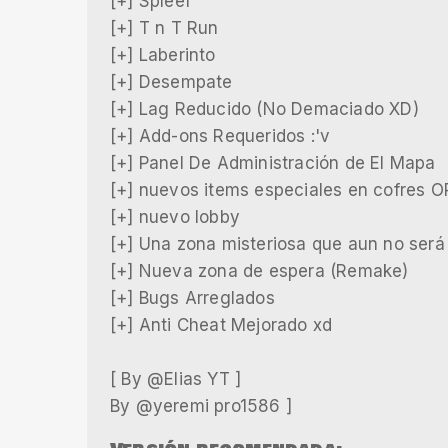
[+] Spleef
[+] T n T Run
[+] Laberinto
[+] Desempate
[+] Lag Reducido (No Demaciado XD)
[+] Add-ons Requeridos :'v
[+] Panel De Administración de El Mapa
[+] nuevos items especiales en cofres O
[+] nuevo lobby
[+] Una zona misteriosa que aun no será
[+] Nueva zona de espera (Remake)
[+] Bugs Arreglados
[+] Anti Cheat Mejorado xd
[ By @Elias YT ]
By @yeremi pro1586 ]