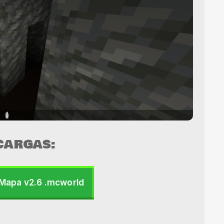
CARGAS:
Mapa v2.6 .mcworld