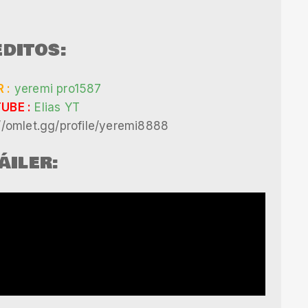
DITOS:
 :
yeremi pro1587
UBE :
Elias YT
//omlet.gg/profile/yeremi8888
ÁILER: