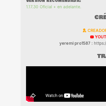
Versión recomendada:
1.17.30 Oficial + en adelante.
CRÉ
CREADOR
YOUT
yeremi pro1587 :
https:
TR