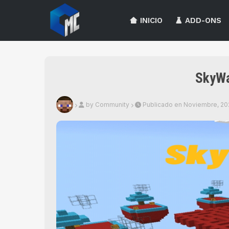
INICIO
ADD-ONS
SkyWa
by Community
Publicado en Noviembre, 20