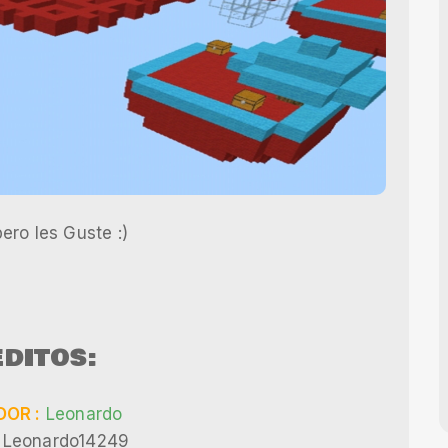
ero les Guste :)
DITOS:
OR :
Leonardo
Leonardo14249