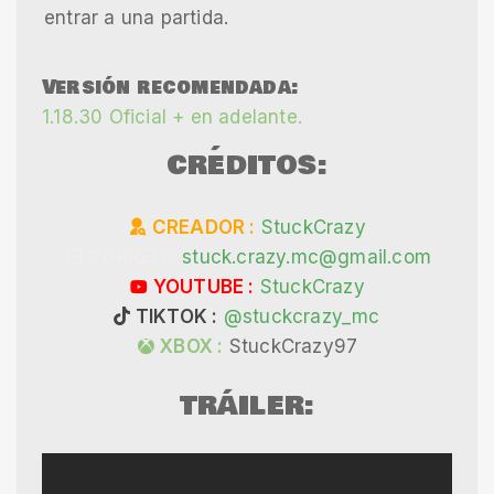
entrar a una partida.
Versión recomendada:
1.18.30 Oficial + en adelante.
CRÉDITOS:
CREADOR :
StuckCrazy
CORREO :
stuck.crazy.mc@gmail.com
YOUTUBE :
StuckCrazy
TIKTOK :
@stuckcrazy_mc
XBOX :
StuckCrazy97
TRÁILER: