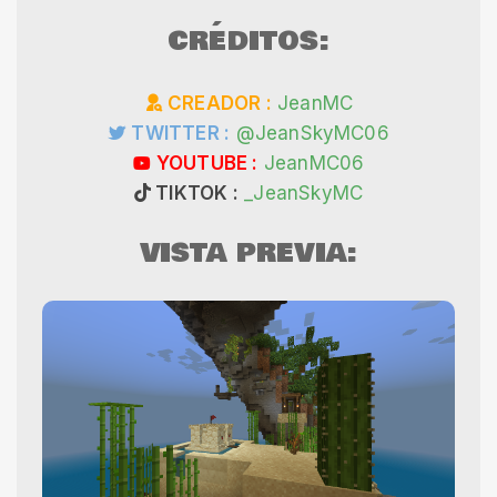
CRÉDITOS:
CREADOR :
JeanMC
TWITTER :
@JeanSkyMC06
YOUTUBE :
JeanMC06
TIKTOK :
_JeanSkyMC
VISTA PREVIA: