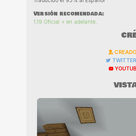
Traducido el 95% al Español
Versión recomendada:
1.19 Oficial + en adelante.
CRÉ
CREADO
TWITTER
YOUTUB
VIST