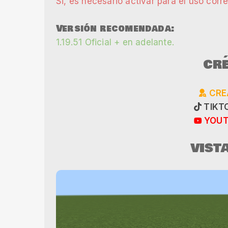
Si, es necesario activar para el uso corr
Versión recomendada:
1.19.51 Oficial + en adelante.
CRÉ
CRE
TIKTO
YOUT
VIST