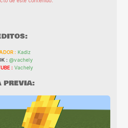
ecto de este contenido.
DITOS:
ADOR :
Kadiz
K :
@vachely
UBE :
Vachely
A PREVIA: