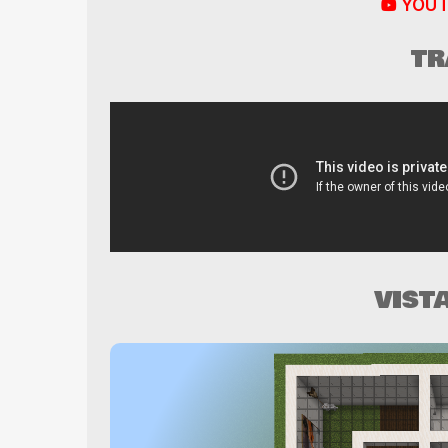
YOUT
TR
VIST