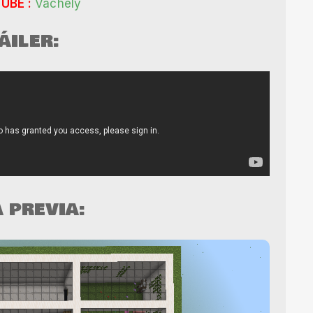
UBE :
Vachely
ÁILER:
A PREVIA: