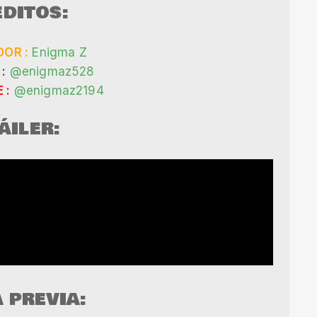
DITOS:
OR :
Enigma Z
:
@enigmaz528
 :
@enigmaz2194
ÁILER:
A PREVIA: