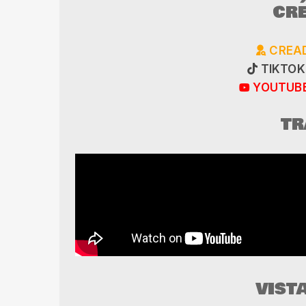
CRÉ
CREAD
TIKTOK 
YOUTUBE
TR
VIST