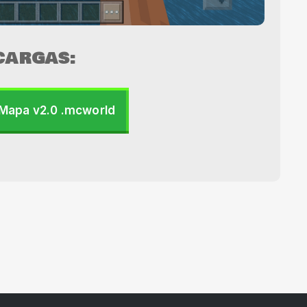
CARGAS:
Mapa v2.0 .mcworld