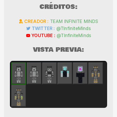
CRÉDITOS:
CREADOR :
TEAM INFINITE MINDS
TWITTER :
@TInfiniteMinds
YOUTUBE :
@TInfiniteMinds
VISTA PREVIA: