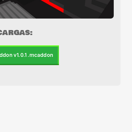
CARGAS:
ddon v1.0.1 .mcaddon