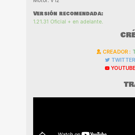
Motor: V12
Versión recomendada:
1.21.31 Oficial + en adelante.
CRÉ
CREADOR :
TWITTER
YOUTUBE
TR