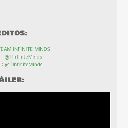
DITOS:
TEAM INFINITE MINDS
 :
@TInfiniteMinds
 :
@TInfiniteMinds
ÁILER: