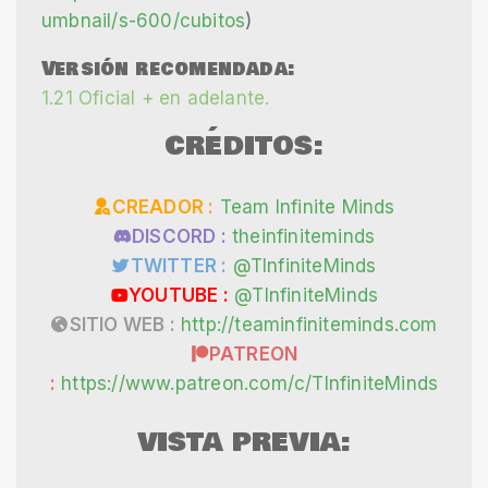
umbnail/s-600/cubitos
)
Versión recomendada:
1.21 Oficial + en adelante.
CRÉDITOS:
CREADOR :
Team Infinite Minds
DISCORD :
theinfiniteminds
TWITTER :
@TInfiniteMinds
YOUTUBE :
@TInfiniteMinds
SITIO WEB :
http://teaminfiniteminds.com
PATREON
:
https://www.patreon.com/c/TInfiniteMinds
VISTA PREVIA: