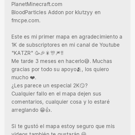
PlanetMinecraft.com
BloodParticles Addon por klutzyy en
fmcpe.com.
Este es mi primer mapa en agradecimiento a
1K de subscriptores en mi canal de Youtube
"KATZR" 🥳🎉🎇🎊🎆!!
Me tarde 3 meses en hacerlo😅. Muchas
gracias por todo su apoyo🫂, los quiero
mucho ❤️.
¿Les parece un especial 2K😏?
Cualquier fallo en el mapa dejen sus
comentarios, cualquier cosa y lo estaré
arreglando 😁👍.
Si te gustó el mapa estoy seguro que mis
videos también te gustarán 😃